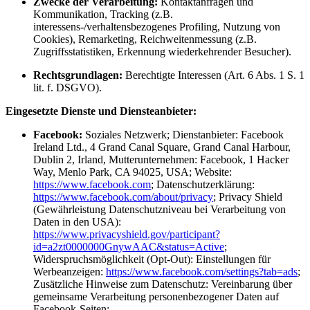
Zwecke der Verarbeitung:
Kontaktanfragen und
Kommunikation, Tracking (z.B.
interessens-/verhaltensbezogenes Profiling, Nutzung von
Cookies), Remarketing, Reichweitenmessung (z.B.
Zugriffsstatistiken, Erkennung wiederkehrender Besucher).
Rechtsgrundlagen:
Berechtigte Interessen (Art. 6 Abs. 1 S. 1
lit. f. DSGVO).
Eingesetzte Dienste und Diensteanbieter:
Facebook:
Soziales Netzwerk; Dienstanbieter: Facebook
Ireland Ltd., 4 Grand Canal Square, Grand Canal Harbour,
Dublin 2, Irland, Mutterunternehmen: Facebook, 1 Hacker
Way, Menlo Park, CA 94025, USA; Website:
https://www.facebook.com
; Datenschutzerklärung:
https://www.facebook.com/about/privacy
; Privacy Shield
(Gewährleistung Datenschutzniveau bei Verarbeitung von
Daten in den USA):
https://www.privacyshield.gov/participant?
id=a2zt0000000GnywAAC&status=Active
;
Widerspruchsmöglichkeit (Opt-Out): Einstellungen für
Werbeanzeigen:
https://www.facebook.com/settings?tab=ads
;
Zusätzliche Hinweise zum Datenschutz: Vereinbarung über
gemeinsame Verarbeitung personenbezogener Daten auf
Facebook-Seiten: